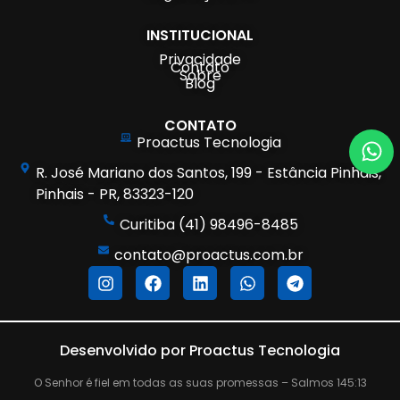
INSTITUCIONAL
Privacidade
Contato
Sobre
Blog
CONTATO
Proactus Tecnologia
R. José Mariano dos Santos, 199 - Estância Pinhais,
Pinhais - PR, 83323-120
Curitiba (41) 98496-8485
contato@proactus.com.br
Desenvolvido por Proactus Tecnologia
O Senhor é fiel em todas as suas promessas – Salmos 145:13