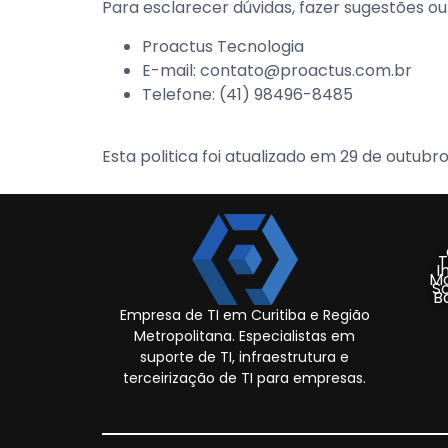
Para esclarecer dúvidas, fazer sugestões ou
Proactus Tecnologia
E-mail: contato@proactus.com.br
Telefone:
(41) 98496-8485
Esta politica foi atualizado em 29 de outubr
T
I
Mo
S
B
Empresa de TI em Curitiba e Região
Metropolitana. Especialistas em
suporte de TI, infraestrutura e
terceirização de TI para empresas.