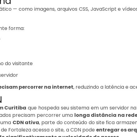
ona
tático — como imagens, arquivos CSS, JavaScript e ví
nte forma:
r
o do visitante
servidor
ecisam percorrer na internet
, reduzindo a latência e 
N
m Curitiba
que hospeda seu sistema em um servidor na
 dados precisam percorrer uma
longa distância na red
m uma
CDN ativa
, parte do conteúdo do site fica armaze
 de Fortaleza acessa o site, a CDN pode
entregar os arq