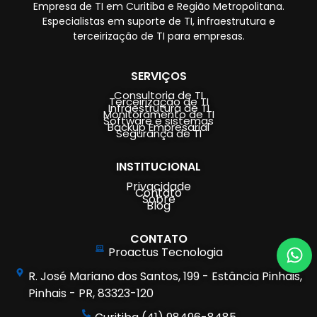
Empresa de TI em Curitiba e Região Metropolitana.
Especialistas em suporte de TI, infraestrutura e
terceirização de TI para empresas.
SERVIÇOS
Consultoria de TI
Terceirização de TI
Infraestrutura de TI
Monitoramento de TI
Software e sistemas
Backup Empresarial
Segurança de TI
INSTITUCIONAL
Privacidade
Contato
Sobre
Blog
CONTATO
Proactus Tecnologia
R. José Mariano dos Santos, 199 - Estância Pinhais,
Pinhais - PR, 83323-120