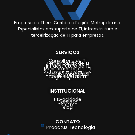
Empresa de TI em Curitiba e Região Metropolitana.
Especialistas em suporte de TI, infraestrutura e
terceirização de TI para empresas.
SERVIÇOS
Consultoria de TI
Terceirização de TI
Infraestrutura de TI
Monitoramento de TI
Software e sistemas
Backup Empresarial
Segurança de TI
INSTITUCIONAL
Privacidade
Contato
Sobre
Blog
CONTATO
Proactus Tecnologia