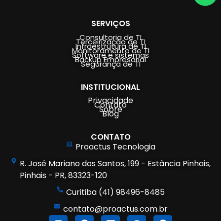
SERVIÇOS
Consultoria de TI
Terceirização de TI
Infraestrutura de TI
Monitoramento de TI
Software e sistemas
Backup Empresarial
Segurança de TI
INSTITUCIONAL
Privacidade
Contato
Sobre
Blog
CONTATO
Proactus Tecnologia
R. José Mariano dos Santos, 199 - Estância Pinhais,
Pinhais - PR, 83323-120
Curitiba (41) 98496-8485
contato@proactus.com.br