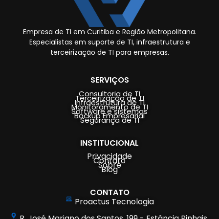
Empresa de TI em Curitiba e Região Metropolitana.
Especialistas em suporte de TI, infraestrutura e
terceirização de TI para empresas.
SERVIÇOS
Consultoria de TI
Terceirização de TI
Infraestrutura de TI
Monitoramento de TI
Software e sistemas
Backup Empresarial
Segurança de TI
INSTITUCIONAL
Privacidade
Contato
Sobre
Blog
CONTATO
Proactus Tecnologia
R. José Mariano dos Santos, 199 - Estância Pinhais,