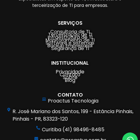
terceirização de TI para empresas.
SERVIÇOS
Consultoria de TI
Terceirização de TI
Infraestrutura de TI
Monitoramento de TI
Software e sistemas
Backup Empresarial
Segurança de TI
INSTITUCIONAL
Privacidade
Contato
Sobre
Blog
CONTATO
Proactus Tecnologia
R. José Mariano dos Santos, 199 - Estância Pinhais,
Pinhais - PR, 83323-120
Curitiba (41) 98496-8485