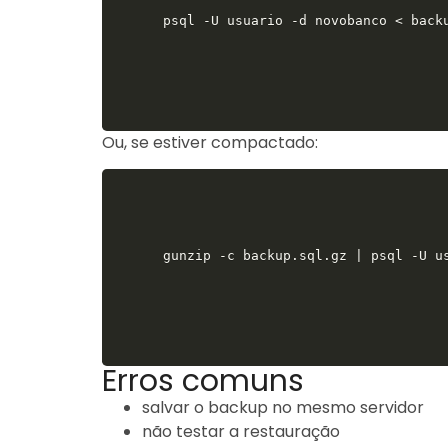
psql -U usuario -d novobanco < back
Ou, se estiver compactado:
gunzip -c backup.sql.gz | psql -U u
Erros comuns
salvar o backup no mesmo servidor
não testar a restauração