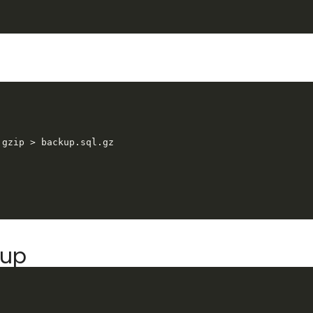
 gzip > backup.sql.gz
kup