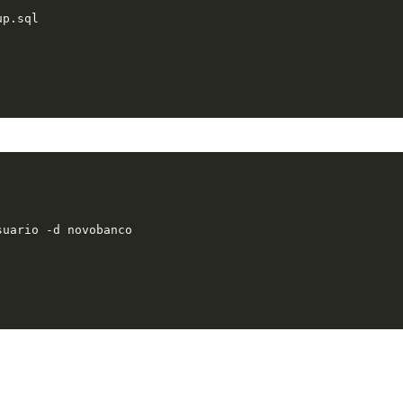
up.sql
suario -d novobanco