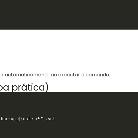
icitar automaticamente ao executar o comando.
a prática)
 backup_$(date +%F).sql