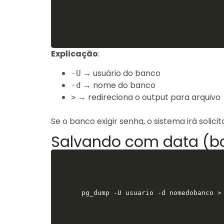
Explicação
:
→ usuário do banco
-U
→ nome do banco
-d
→ redireciona o output para arquivo
>
Se o banco exigir senha, o sistema irá sol
Salvando com data (bo
pg_dump -U usuario -d nomedobanco >