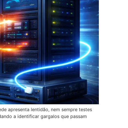
de apresenta lentidão, nem sempre testes
udando a identificar gargalos que passam