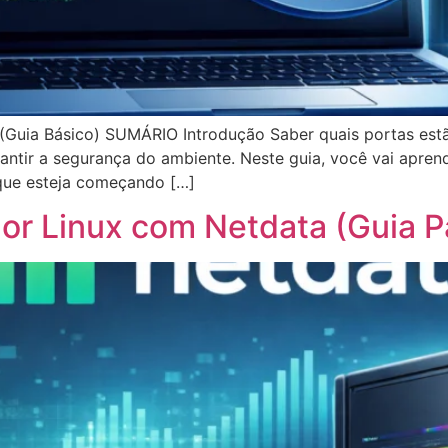
uia Básico) SUMÁRIO Introdução Saber quais portas estão
rantir a segurança do ambiente. Neste guia, você vai apr
 que esteja começando […]
or Linux com Netdata (Guia P