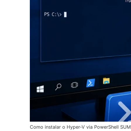
Como instalar o Hyper-V via PowerShell SUMÁ