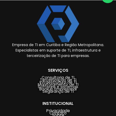
Empresa de TI em Curitiba e Região Metropolitana.
Especialistas em suporte de TI, infraestrutura e
terceirização de TI para empresas.
SERVIÇOS
Consultoria de TI
Terceirização de TI
Infraestrutura de TI
Monitoramento de TI
Software e sistemas
Backup Empresarial
Segurança de TI
INSTITUCIONAL
Privacidade
Contato
Sobre