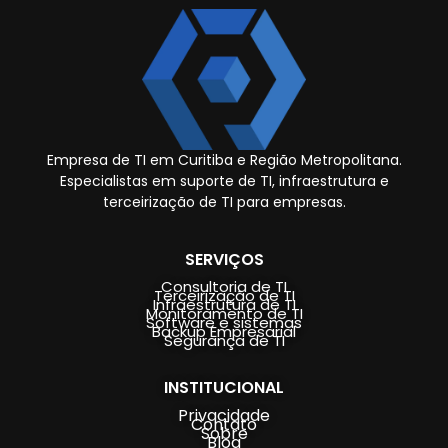
Empresa de TI em Curitiba e Região Metropolitana.
Especialistas em suporte de TI, infraestrutura e
terceirização de TI para empresas.
SERVIÇOS
Consultoria de TI
Terceirização de TI
Infraestrutura de TI
Monitoramento de TI
Software e sistemas
Backup Empresarial
Segurança de TI
INSTITUCIONAL
Privacidade
Contato
Sobre
Blog