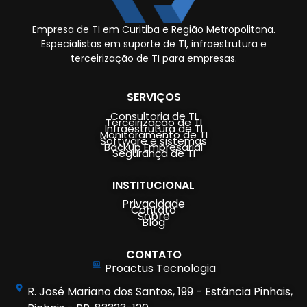
Empresa de TI em Curitiba e Região Metropolitana.
Especialistas em suporte de TI, infraestrutura e
terceirização de TI para empresas.
SERVIÇOS
Consultoria de TI
Terceirização de TI
Infraestrutura de TI
Monitoramento de TI
Software e sistemas
Backup Empresarial
Segurança de TI
INSTITUCIONAL
Privacidade
Contato
Sobre
Blog
CONTATO
Proactus Tecnologia
R. José Mariano dos Santos, 199 - Estância Pinhais,