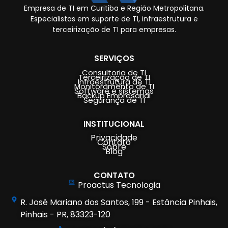
Empresa de TI em Curitiba e Região Metropolitana.
Especialistas em suporte de TI, infraestrutura e
terceirização de TI para empresas.
SERVIÇOS
Consultoria de TI
Terceirização de TI
Infraestrutura de TI
Monitoramento de TI
Software e sistemas
Backup Empresarial
Segurança de TI
INSTITUCIONAL
Privacidade
Contato
Sobre
Blog
CONTATO
Proactus Tecnologia
R. José Mariano dos Santos, 199 - Estância Pinhais,
Pinhais - PR, 83323-120