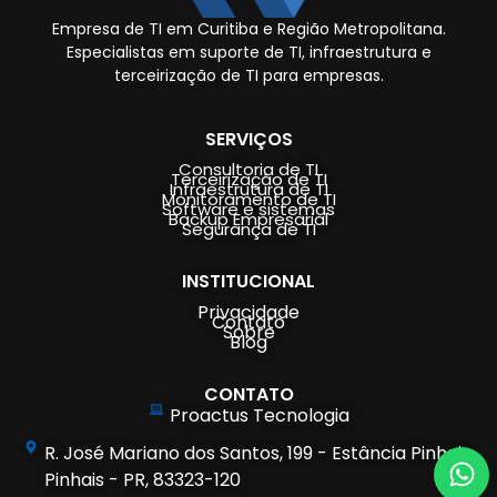
Empresa de TI em Curitiba e Região Metropolitana.
Especialistas em suporte de TI, infraestrutura e
terceirização de TI para empresas.
SERVIÇOS
Consultoria de TI
Terceirização de TI
Infraestrutura de TI
Monitoramento de TI
Software e sistemas
Backup Empresarial
Segurança de TI
INSTITUCIONAL
Privacidade
Contato
Sobre
Blog
CONTATO
Proactus Tecnologia
R. José Mariano dos Santos, 199 - Estância Pinhais,
Pinhais - PR, 83323-120